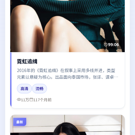
99:06
霓虹追缉
2016年的《霓虹追缉》在叙事上采用多线并进，类型
元素以悬疑为核心。出品面向泰国市场，张译、谭卓、
廖凡、木村拓哉、胡歌所饰角色推动关键反转，结尾留
高清
流畅
白引发讨论。
11万
117个月前
最新