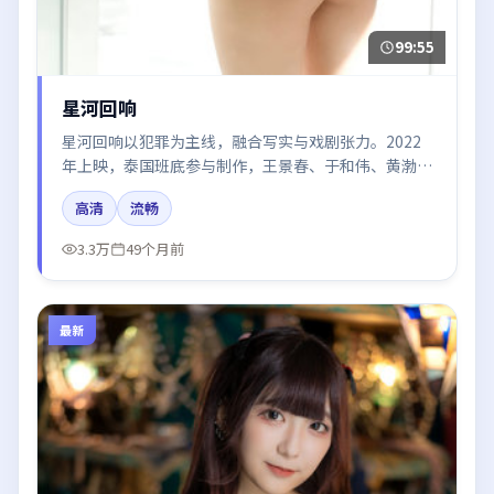
99:55
星河回响
星河回响以犯罪为主线，融合写实与戏剧张力。2022
年上映，泰国班底参与制作，王景春、于和伟、黄渤、
汤唯、周冬雨在片中呈现细腻表演，影像风格统一，配
高清
流畅
乐与剪辑强化了情绪曲线。
3.3万
49个月前
最新