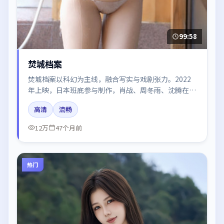
99:58
焚城档案
焚城档案以科幻为主线，融合写实与戏剧张力。2022
年上映，日本班底参与制作，肖战、周冬雨、沈腾在片
中呈现细腻表演，影像风格统一，配乐与剪辑强化了情
高清
流畅
绪曲线。
12万
47个月前
热门