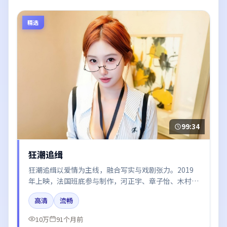
精选
99:34
狂潮追缉
狂潮追缉以爱情为主线，融合写实与戏剧张力。2019
年上映，法国班底参与制作，河正宇、章子怡、木村拓
哉、谭卓在片中呈现细腻表演，影像风格统一，配乐与
高清
流畅
剪辑强化了情绪曲线。
10万
91个月前