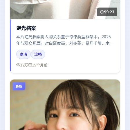
99:23
逆光档案
本片逆光档案将人物关系置于惊悚类型框架中，2025
年与观众见面。对白密度高，刘亦菲、易烊千玺、木村
拓哉的台词节奏值得关注；整体气质偏美国都市与冷色
高清
流畅
调摄影。
12万
15个月前
最新