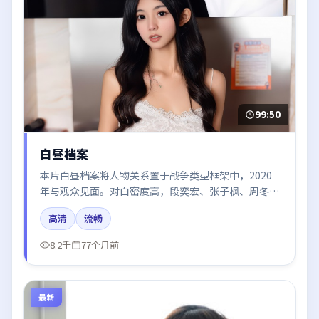
99:50
白昼档案
本片白昼档案将人物关系置于战争类型框架中，2020
年与观众见面。对白密度高，段奕宏、张子枫、周冬
雨、白宇的台词节奏值得关注；整体气质偏美国都市与
高清
流畅
冷色调摄影。
8.2千
77个月前
最新