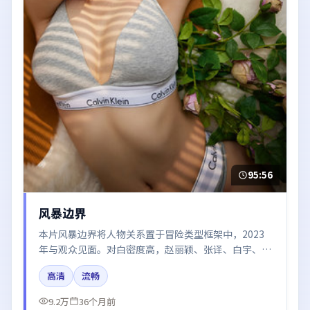
95:56
风暴边界
本片风暴边界将人物关系置于冒险类型框架中，2023
年与观众见面。对白密度高，赵丽颖、张译、白宇、朱
一龙、杨幂的台词节奏值得关注；整体气质偏韩国都市
高清
流畅
与冷色调摄影。
9.2万
36个月前