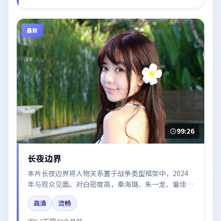
最新
99:26
长夜边界
本片长夜边界将人物关系置于战争类型框架中，2024
年与观众见面。对白密度高，秦海璐、朱一龙、雷佳
音、赵丽颖的台词节奏值得关注；整体气质偏中国大陆
高清
流畅
都市与冷色调摄影。