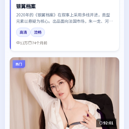
银翼档案
2020年的《银翼档案》在叙事上采用多线并进，类型
元素以悬疑为核心。出品面向法国市场，朱一龙、河正
宇、张子枫、章子怡所饰角色推动关键反转，结尾留白
高清
流畅
引发讨论。
12万
74个月前
热门
92:01