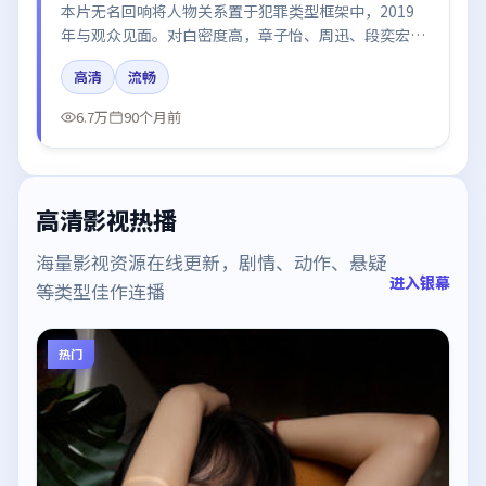
本片无名回响将人物关系置于犯罪类型框架中，2019
年与观众见面。对白密度高，章子怡、周迅、段奕宏、
黄渤、肖战的台词节奏值得关注；整体气质偏法国都市
高清
流畅
与冷色调摄影。
6.7万
90个月前
高清影视热播
海量影视资源在线更新，剧情、动作、悬疑
进入银幕
等类型佳作连播
热门