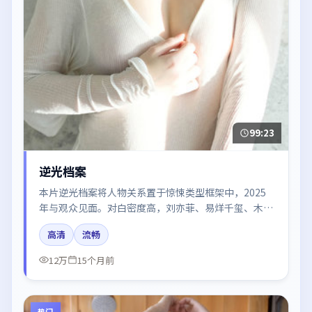
99:23
逆光档案
本片逆光档案将人物关系置于惊悚类型框架中，2025
年与观众见面。对白密度高，刘亦菲、易烊千玺、木村
拓哉的台词节奏值得关注；整体气质偏美国都市与冷色
高清
流畅
调摄影。
12万
15个月前
热门