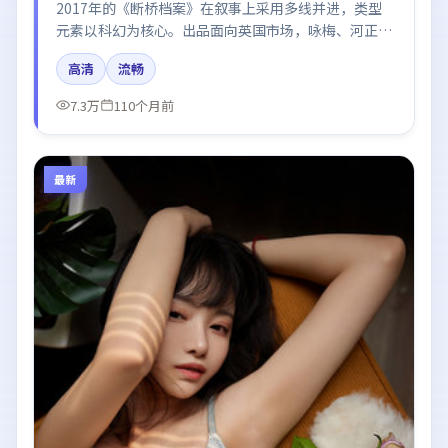
2017年的《断桥档案》在叙事上采用多线并进，类型
元素以科幻为核心。出品面向英国市场，咏梅、河正
宇、刘亦菲、迪丽热巴、段奕宏所饰角色推动关键反
高清
流畅
转，结尾留白引发讨论。
7.3万
110个月前
最新