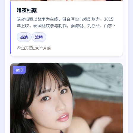
暗夜档案
暗夜档案以战争为主线，融合写实与戏剧张力。2015
年上映，泰国班底参与制作，秦海璐、刘亦菲、白宇、
肖战、汤唯在片中呈现细腻表演，影像风格统一，配乐
高清
流畅
与剪辑强化了情绪曲线。
12万
130个月前
热门