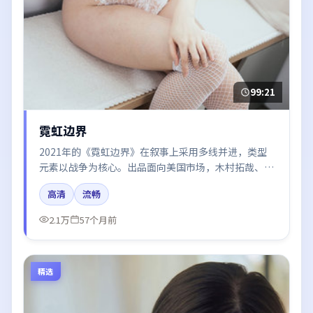
99:21
霓虹边界
2021年的《霓虹边界》在叙事上采用多线并进，类型
元素以战争为核心。出品面向美国市场，木村拓哉、雷
佳音、易烊千玺、咏梅所饰角色推动关键反转，结尾留
高清
流畅
白引发讨论。
2.1万
57个月前
精选