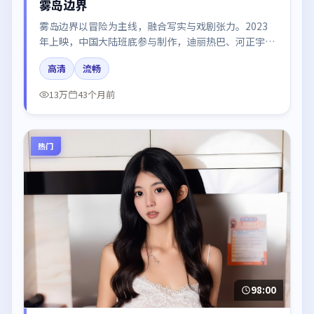
雾岛边界
雾岛边界以冒险为主线，融合写实与戏剧张力。2023
年上映，中国大陆班底参与制作，迪丽热巴、河正宇、
沈腾在片中呈现细腻表演，影像风格统一，配乐与剪辑
高清
流畅
强化了情绪曲线。
13万
43个月前
热门
98:00