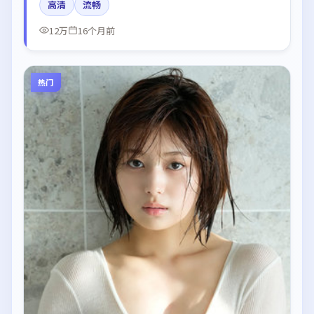
高清
流畅
一，配乐与剪辑强化了情绪曲线。
12万
16个月前
热门