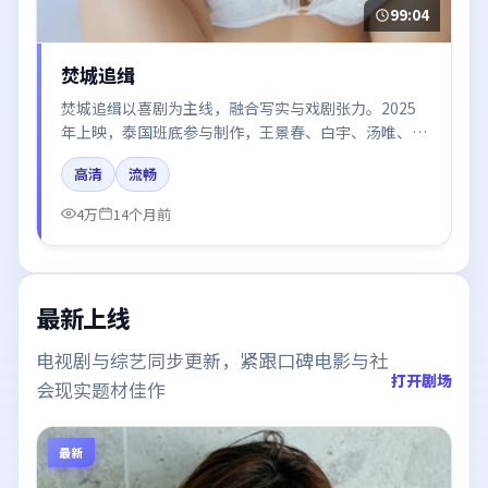
99:04
焚城追缉
焚城追缉以喜剧为主线，融合写实与戏剧张力。2025
年上映，泰国班底参与制作，王景春、白宇、汤唯、倪
妮在片中呈现细腻表演，影像风格统一，配乐与剪辑强
高清
流畅
化了情绪曲线。
4万
14个月前
最新上线
电视剧与综艺同步更新，紧跟口碑电影与社
打开剧场
会现实题材佳作
最新