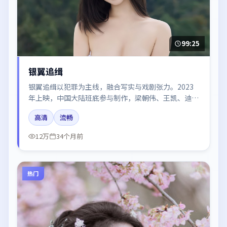
99:25
银翼追缉
银翼追缉以犯罪为主线，融合写实与戏剧张力。2023
年上映，中国大陆班底参与制作，梁朝伟、王凯、迪丽
热巴在片中呈现细腻表演，影像风格统一，配乐与剪辑
高清
流畅
强化了情绪曲线。
12万
34个月前
热门