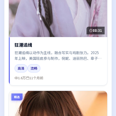
88:31
狂潮追缉
狂潮追缉以动作为主线，融合写实与戏剧张力。2025
年上映，美国班底参与制作，倪妮、迪丽热巴、章子
怡、梁朝伟在片中呈现细腻表演，影像风格统一，配乐
高清
流畅
与剪辑强化了情绪曲线。
1.6万
11个月前
精选