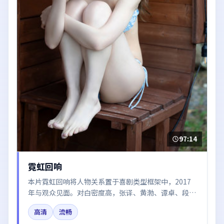
97:14
霓虹回响
本片霓虹回响将人物关系置于喜剧类型框架中，2017
年与观众见面。对白密度高，张译、黄渤、谭卓、段奕
宏、张子枫的台词节奏值得关注；整体气质偏日本都市
高清
流畅
与冷色调摄影。