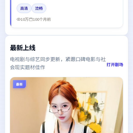
倪妮的台词节奏值得关注；整体气质偏法国都市与冷色
高清
流畅
调摄影。
10万
100个月前
最新上线
电视剧与综艺同步更新，紧跟口碑电影与社
打开剧场
会现实题材佳作
最新