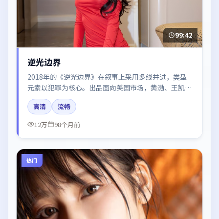
99:42
逆光边界
2018年的《逆光边界》在叙事上采用多线并进，类型
元素以犯罪为核心。出品面向美国市场，黄渤、王凯、
河正宇、沈腾、周冬雨所饰角色推动关键反转，结尾留
高清
流畅
白引发讨论。
12万
98个月前
热门