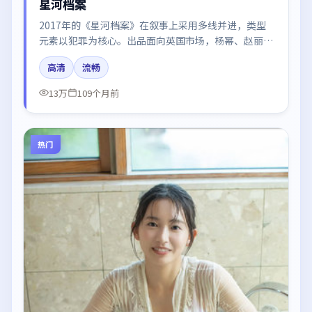
星河档案
2017年的《星河档案》在叙事上采用多线并进，类型
元素以犯罪为核心。出品面向英国市场，杨幂、赵丽
颖、张子枫、汤唯、周迅所饰角色推动关键反转，结尾
高清
流畅
留白引发讨论。
13万
109个月前
热门