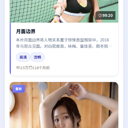
99:20
月面边界
本片月面边界将人物关系置于惊悚类型框架中，2016
年与观众见面。对白密度高，咏梅、雷佳音、周冬雨、
谭卓的台词节奏值得关注；整体气质偏英国都市与冷色
高清
流畅
调摄影。
2.5万
118个月前
最新