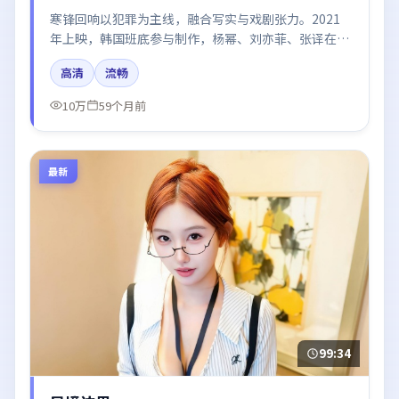
寒锋回响以犯罪为主线，融合写实与戏剧张力。2021
年上映，韩国班底参与制作，杨幂、刘亦菲、张译在片
中呈现细腻表演，影像风格统一，配乐与剪辑强化了情
高清
流畅
绪曲线。
10万
59个月前
最新
99:34