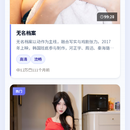
99:28
无名档案
无名档案以动作为主线，融合写实与戏剧张力。2017
年上映，韩国班底参与制作，河正宇、周迅、秦海璐在
片中呈现细腻表演，影像风格统一，配乐与剪辑强化了
高清
流畅
情绪曲线。
12万
111个月前
热门