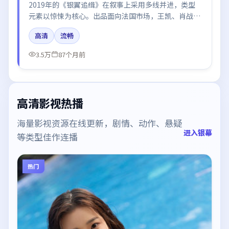
2019年的《银翼追缉》在叙事上采用多线并进，类型
元素以惊悚为核心。出品面向法国市场，王凯、肖战、
周迅、张译所饰角色推动关键反转，结尾留白引发讨
高清
流畅
论。
3.5万
87个月前
高清影视热播
海量影视资源在线更新，剧情、动作、悬疑
进入银幕
等类型佳作连播
热门