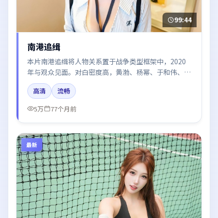
99:44
南港追缉
本片南港追缉将人物关系置于战争类型框架中，2020
年与观众见面。对白密度高，黄渤、杨幂、于和伟、段
奕宏的台词节奏值得关注；整体气质偏日本都市与冷色
高清
流畅
调摄影。
5万
77个月前
最新