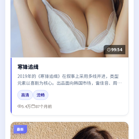
99:54
寒锋追缉
2019年的《寒锋追缉》在叙事上采用多线并进，类型
元素以喜剧为核心。出品面向韩国市场，雷佳音、周冬
雨、胡歌、倪妮、易烊千玺所饰角色推动关键反转，结
高清
流畅
尾留白引发讨论。
5.4万
87个月前
最新