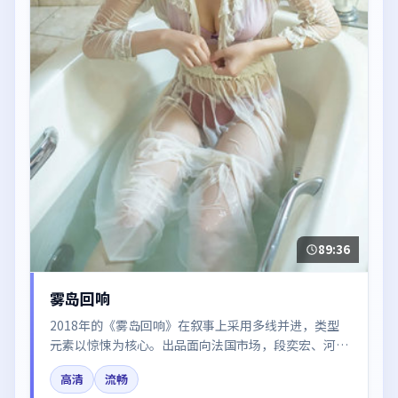
89:36
雾岛回响
2018年的《雾岛回响》在叙事上采用多线并进，类型
元素以惊悚为核心。出品面向法国市场，段奕宏、河正
宇、白宇、沈腾、咏梅所饰角色推动关键反转，结尾留
高清
流畅
白引发讨论。