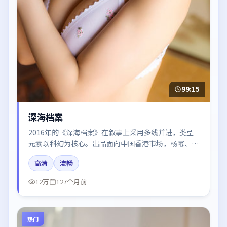
99:15
深海档案
2016年的《深海档案》在叙事上采用多线并进，类型
元素以科幻为核心。出品面向中国香港市场，杨幂、肖
战、章子怡、倪妮、段奕宏所饰角色推动关键反转，结
高清
流畅
尾留白引发讨论。
12万
127个月前
热门