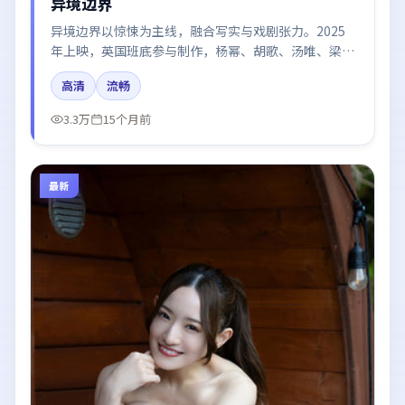
异境边界
异境边界以惊悚为主线，融合写实与戏剧张力。2025
年上映，英国班底参与制作，杨幂、胡歌、汤唯、梁朝
伟在片中呈现细腻表演，影像风格统一，配乐与剪辑强
高清
流畅
化了情绪曲线。
3.3万
15个月前
最新