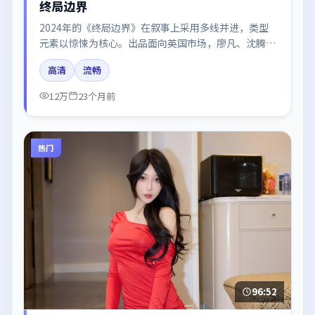
终局边界
2024年的《终局边界》在叙事上采用多线并进，类型
元素以惊悚为核心。出品面向英国市场，廖凡、沈腾、
肖战、于和伟、张译所饰角色推动关键反转，结尾留白
高清
流畅
引发讨论。
12万
23个月前
热门
96:52