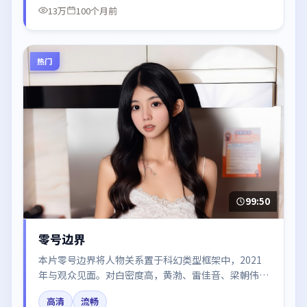
13万
100个月前
热门
99:50
零号边界
本片零号边界将人物关系置于科幻类型框架中，2021
年与观众见面。对白密度高，黄渤、雷佳音、梁朝伟、
木村拓哉、河正宇的台词节奏值得关注；整体气质偏中
高清
流畅
国香港都市与冷色调摄影。