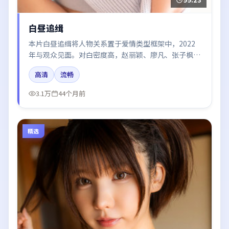
白昼追缉
本片白昼追缉将人物关系置于爱情类型框架中，2022
年与观众见面。对白密度高，赵丽颖、廖凡、张子枫、
于和伟的台词节奏值得关注；整体气质偏日本都市与冷
高清
流畅
色调摄影。
3.1万
44个月前
精选