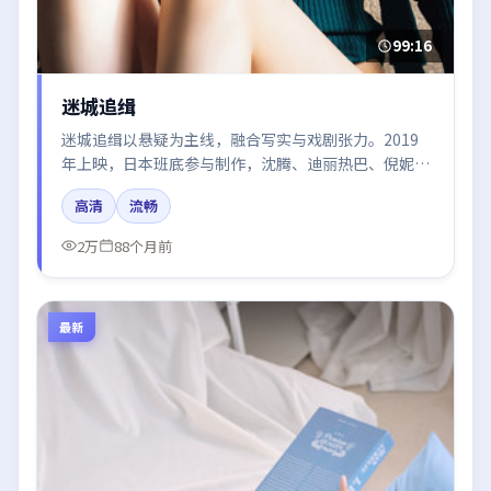
99:16
迷城追缉
迷城追缉以悬疑为主线，融合写实与戏剧张力。2019
年上映，日本班底参与制作，沈腾、迪丽热巴、倪妮在
片中呈现细腻表演，影像风格统一，配乐与剪辑强化了
高清
流畅
情绪曲线。
2万
88个月前
最新