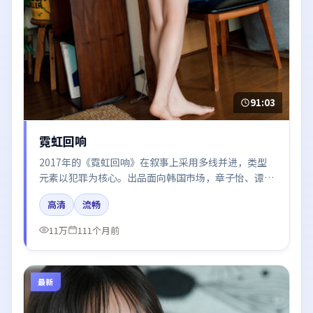
91:03
霓虹回响
2017年的《霓虹回响》在叙事上采用多线并进，类型
元素以犯罪为核心。出品面向韩国市场，章子怡、谭
卓、王凯、杨幂、梁朝伟所饰角色推动关键反转，结尾
高清
流畅
留白引发讨论。
11万
111个月前
最新