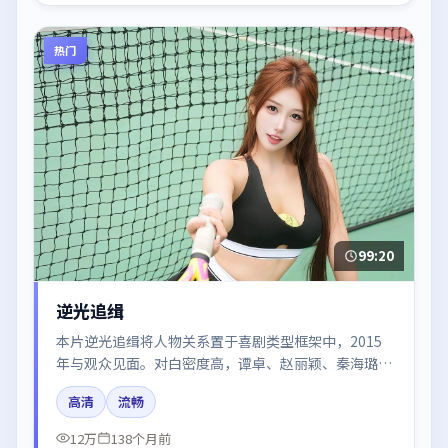
热门
99:20
逆光追缉
本片逆光追缉将人物关系置于喜剧类型框架中，2015
年与观众见面。对白密度高，谭卓、赵丽颖、秦海璐的
台词节奏值得关注；整体气质偏法国都市与冷色调摄
高清
流畅
影。
12万
138个月前