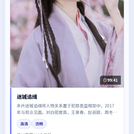
99:41
迷城追缉
本片迷城追缉将人物关系置于犯罪类型框架中，2017
年与观众见面。对白密度高，王景春、赵丽颖、周冬
雨、沈腾的台词节奏值得关注；整体气质偏英国都市与
高清
流畅
冷色调摄影。