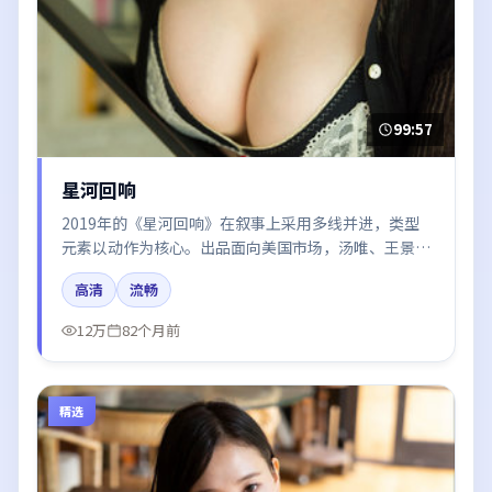
99:57
星河回响
2019年的《星河回响》在叙事上采用多线并进，类型
元素以动作为核心。出品面向美国市场，汤唯、王景
春、雷佳音、河正宇、迪丽热巴所饰角色推动关键反
高清
流畅
转，结尾留白引发讨论。
12万
82个月前
精选