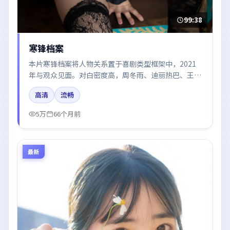
99:38
寒锋档案
本片寒锋档案将人物关系置于喜剧类型框架中，2021
年与观众见面。对白密度高，周冬雨、迪丽热巴、王
凯、雷佳音、段奕宏的台词节奏值得关注；整体气质偏
高清
流畅
日本都市与冷色调摄影。
5万
66个月前
最新