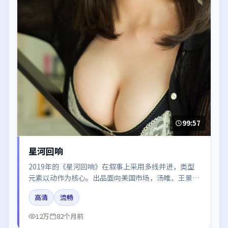
99:57
星河回响
2019年的《星河回响》在叙事上采用多线并进，类型
元素以动作为核心。出品面向美国市场，汤唯、王景
春、雷佳音、河正宇、迪丽热巴所饰角色推动关键反
高清
流畅
转，结尾留白引发讨论。
12万
82个月前