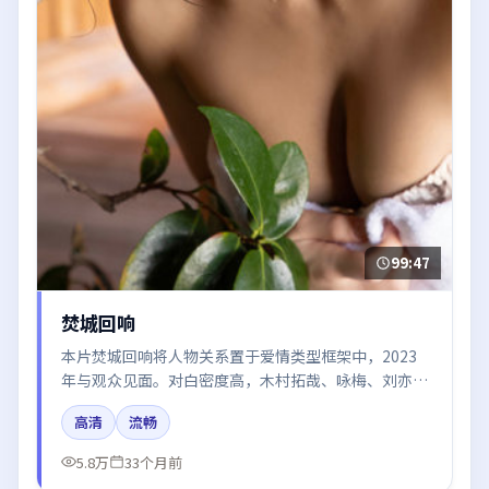
99:47
焚城回响
本片焚城回响将人物关系置于爱情类型框架中，2023
年与观众见面。对白密度高，木村拓哉、咏梅、刘亦
菲、王凯的台词节奏值得关注；整体气质偏英国都市与
高清
流畅
冷色调摄影。
5.8万
33个月前