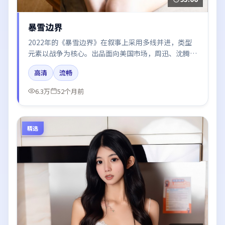
暴雪边界
2022年的《暴雪边界》在叙事上采用多线并进，类型
元素以战争为核心。出品面向美国市场，周迅、沈腾、
黄渤、木村拓哉所饰角色推动关键反转，结尾留白引发
高清
流畅
讨论。
6.3万
52个月前
精选