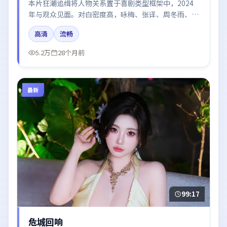
本片狂潮追缉将人物关系置于喜剧类型框架中，2024
年与观众见面。对白密度高，咏梅、张译、周冬雨、木
村拓哉、周迅的台词节奏值得关注；整体气质偏泰国都
高清
流畅
市与冷色调摄影。
5.2万
28个月前
最新
99:17
危城回响