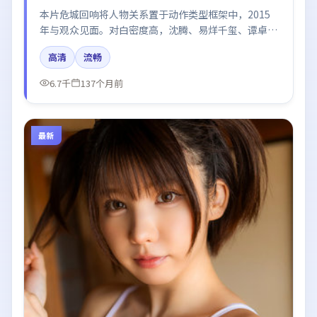
本片危城回响将人物关系置于动作类型框架中，2015
年与观众见面。对白密度高，沈腾、易烊千玺、谭卓的
台词节奏值得关注；整体气质偏中国大陆都市与冷色调
高清
流畅
摄影。
6.7千
137个月前
最新