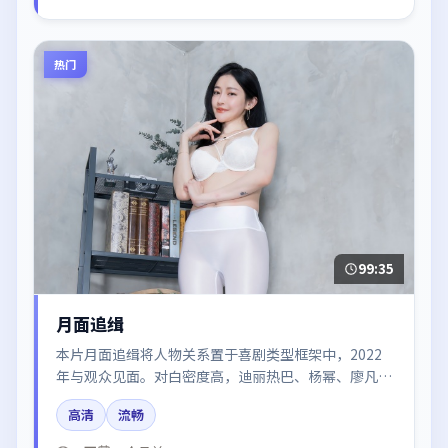
热门
99:35
月面追缉
本片月面追缉将人物关系置于喜剧类型框架中，2022
年与观众见面。对白密度高，迪丽热巴、杨幂、廖凡的
台词节奏值得关注；整体气质偏韩国都市与冷色调摄
高清
流畅
影。