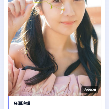
99:20
狂潮追缉