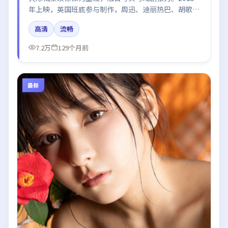
年上映，英国班底参与制作，周迅、迪丽热巴、胡歌、
木村拓哉、周冬雨在片中呈现细腻表演，影像风格统
高清
流畅
一，配乐与剪辑强化了情绪曲线。
7.2万
129个月前
最新