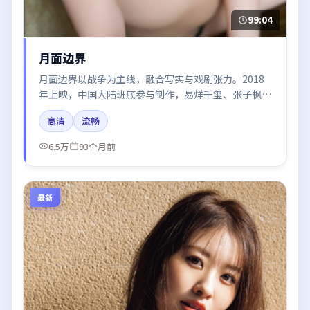
99:04
月面边界
月面边界以战争为主线，融合写实与戏剧张力。2018
年上映，中国大陆班底参与制作，易烊千玺、张子枫、
王凯、周迅在片中呈现细腻表演，影像风格统一，配乐
高清
流畅
与剪辑强化了情绪曲线。
6.5万
93个月前
最新