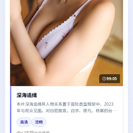
99:05
深海追缉
本片深海追缉将人物关系置于冒险类型框架中，2023
年与观众见面。对白密度高，白宇、廖凡、杨幂的台词
节奏值得关注；整体气质偏泰国都市与冷色调摄影。
高清
流畅
4.7万
35个月前