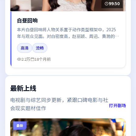
99:50
白昼回响
本片白昼回响将人物关系置于动作类型框架中，2025
年与观众见面。对白密度高，赵丽颖、周迅、黄渤的台
词节奏值得关注；整体气质偏中国大陆都市与冷色调摄
高清
流畅
影。
2.2万
18个月前
最新上线
电视剧与综艺同步更新，紧跟口碑电影与社
打开剧场
会现实题材佳作
最新