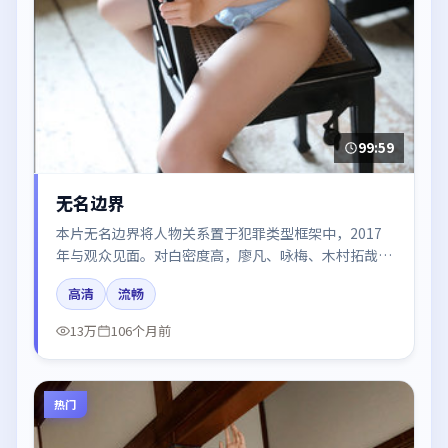
99:59
无名边界
本片无名边界将人物关系置于犯罪类型框架中，2017
年与观众见面。对白密度高，廖凡、咏梅、木村拓哉、
梁朝伟、谭卓的台词节奏值得关注；整体气质偏中国大
高清
流畅
陆都市与冷色调摄影。
13万
106个月前
热门