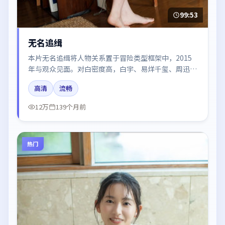
99:53
无名追缉
本片无名追缉将人物关系置于冒险类型框架中，2015
年与观众见面。对白密度高，白宇、易烊千玺、周迅、
倪妮、章子怡的台词节奏值得关注；整体气质偏日本都
高清
流畅
市与冷色调摄影。
12万
139个月前
热门