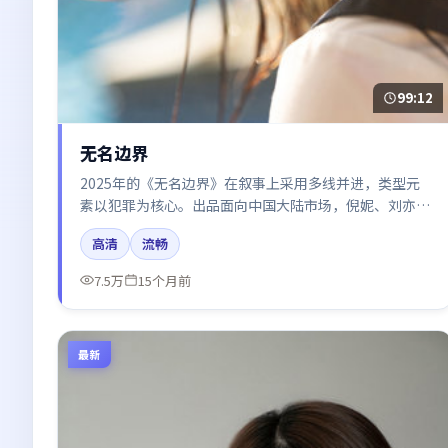
99:12
无名边界
2025年的《无名边界》在叙事上采用多线并进，类型元
素以犯罪为核心。出品面向中国大陆市场，倪妮、刘亦
菲、谭卓、咏梅、秦海璐所饰角色推动关键反转，结尾留
高清
流畅
白引发讨论。
7.5万
15个月前
最新