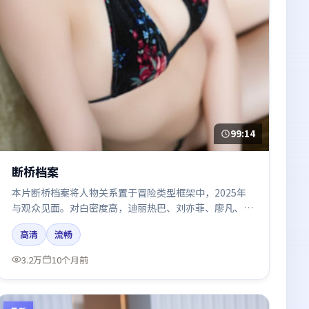
99:14
断桥档案
本片断桥档案将人物关系置于冒险类型框架中，2025年
与观众见面。对白密度高，迪丽热巴、刘亦菲、廖凡、沈
腾的台词节奏值得关注；整体气质偏英国都市与冷色调摄
高清
流畅
影。
3.2万
10个月前