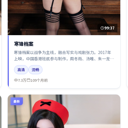
99:37
寒锋档案
寒锋档案以战争为主线，融合写实与戏剧张力。2017年
上映，中国香港班底参与制作，周冬雨、汤唯、朱一龙、
王景春、肖战在片中呈现细腻表演，影像风格统一，配乐
高清
流畅
与剪辑强化了情绪曲线。
7.3万
109个月前
最新