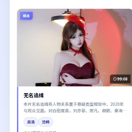
精选
99:08
无名追缉
本片无名追缉将人物关系置于悬疑类型框架中，2020年
与观众见面。对白密度高，刘亦菲、廖凡、胡歌、秦海璐
的台词节奏值得关注；整体气质偏中国大陆都市与冷色调
高清
流畅
摄影。