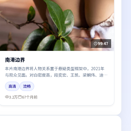
99:47
南港边界
本片南港边界将人物关系置于悬疑类型框架中，2021年
与观众见面。对白密度高，段奕宏、王凯、梁朝伟、迪丽
热巴的台词节奏值得关注；整体气质偏英国都市与冷色调
高清
流畅
摄影。
3.2万
67个月前