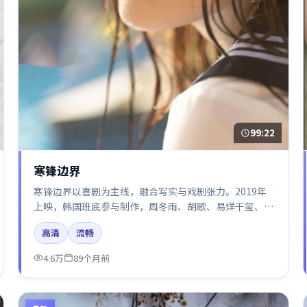
99:22
寒锋边界
寒锋边界以喜剧为主线，融合写实与戏剧张力。2019年
上映，韩国班底参与制作，周冬雨、胡歌、易烊千玺、倪
妮、沈腾在片中呈现细腻表演，影像风格统一，配乐与剪
高清
流畅
辑强化了情绪曲线。
4.6万
89个月前