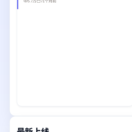
5.7万
71个月前
最新上线