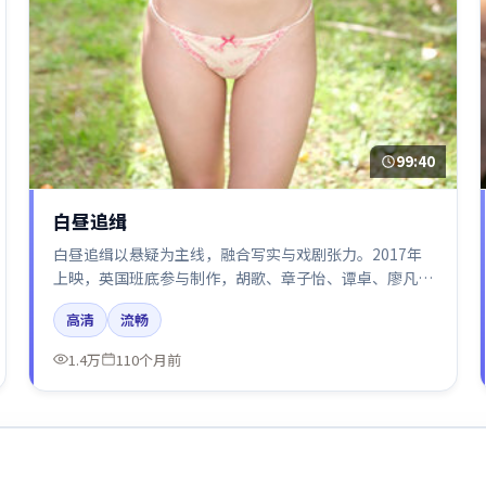
99:40
白昼追缉
白昼追缉以悬疑为主线，融合写实与戏剧张力。2017年
上映，英国班底参与制作，胡歌、章子怡、谭卓、廖凡在
片中呈现细腻表演，影像风格统一，配乐与剪辑强化了情
高清
流畅
绪曲线。
1.4万
110个月前