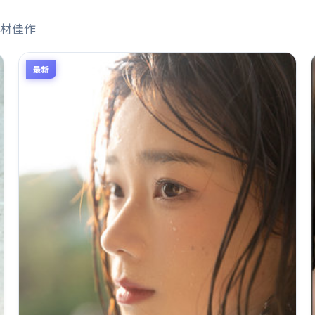
材佳作
最新