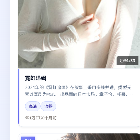
91:33
霓虹追缉
2024年的《霓虹追缉》在叙事上采用多线并进，类型元
素以喜剧为核心。出品面向日本市场，章子怡、杨幂、朱
一龙、周迅所饰角色推动关键反转，结尾留白引发讨论。
高清
流畅
1万
20个月前