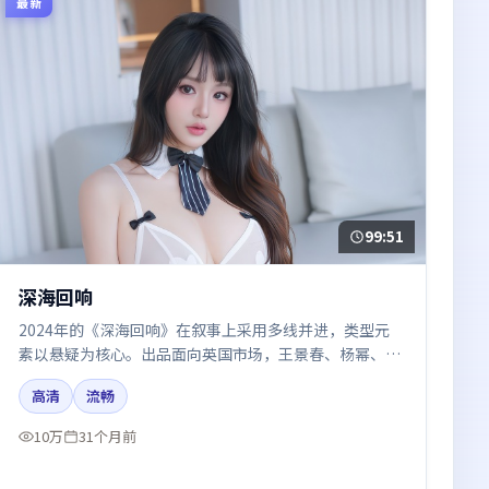
最新
99:51
深海回响
2024年的《深海回响》在叙事上采用多线并进，类型元
素以悬疑为核心。出品面向英国市场，王景春、杨幂、周
迅所饰角色推动关键反转，结尾留白引发讨论。
高清
流畅
10万
31个月前