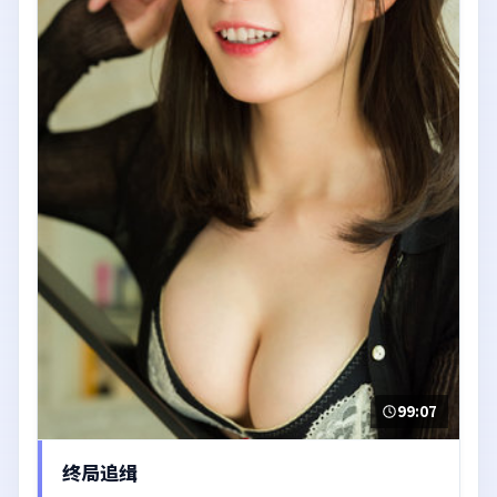
99:07
终局追缉