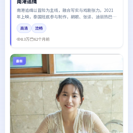
南港追缉
南港追缉以冒险为主线，融合写实与戏剧张力。2021
年上映，泰国班底参与制作，胡歌、张译、迪丽热巴、
木村拓哉在片中呈现细腻表演，影像风格统一，配乐与
高清
流畅
剪辑强化了情绪曲线。
8.3万
62个月前
最新