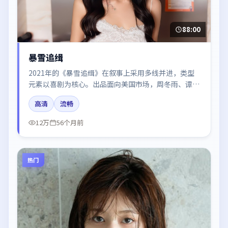
88:00
暴雪追缉
2021年的《暴雪追缉》在叙事上采用多线并进，类型
元素以喜剧为核心。出品面向美国市场，周冬雨、谭
卓、刘亦菲、廖凡所饰角色推动关键反转，结尾留白引
高清
流畅
发讨论。
12万
56个月前
热门