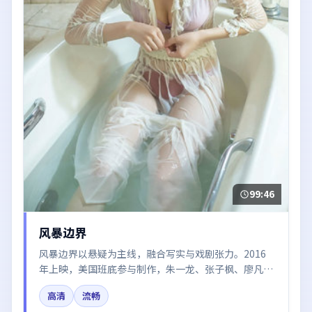
99:46
风暴边界
风暴边界以悬疑为主线，融合写实与戏剧张力。2016
年上映，美国班底参与制作，朱一龙、张子枫、廖凡在
片中呈现细腻表演，影像风格统一，配乐与剪辑强化了
高清
流畅
情绪曲线。