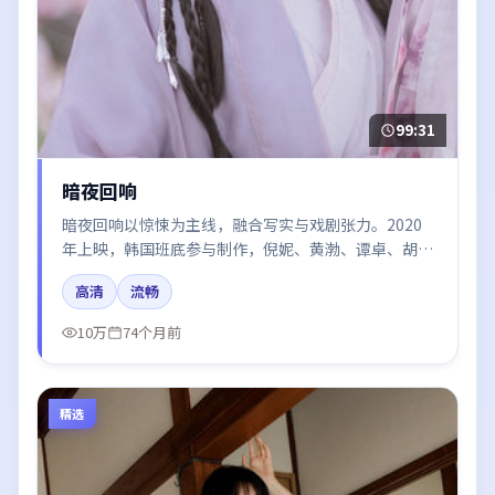
99:31
暗夜回响
暗夜回响以惊悚为主线，融合写实与戏剧张力。2020
年上映，韩国班底参与制作，倪妮、黄渤、谭卓、胡歌
在片中呈现细腻表演，影像风格统一，配乐与剪辑强化
高清
流畅
了情绪曲线。
10万
74个月前
精选