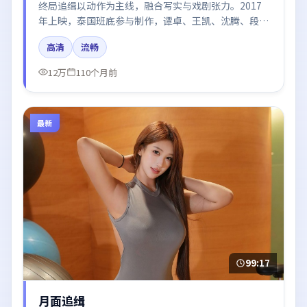
终局追缉以动作为主线，融合写实与戏剧张力。2017
年上映，泰国班底参与制作，谭卓、王凯、沈腾、段奕
宏在片中呈现细腻表演，影像风格统一，配乐与剪辑强
高清
流畅
化了情绪曲线。
12万
110个月前
最新
99:17
月面追缉