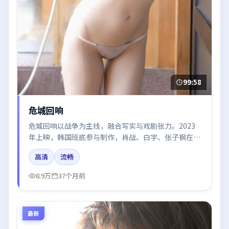
99:58
危城回响
危城回响以战争为主线，融合写实与戏剧张力。2023
年上映，韩国班底参与制作，肖战、白宇、张子枫在片
中呈现细腻表演，影像风格统一，配乐与剪辑强化了情
高清
流畅
绪曲线。
8.9万
37个月前
最新