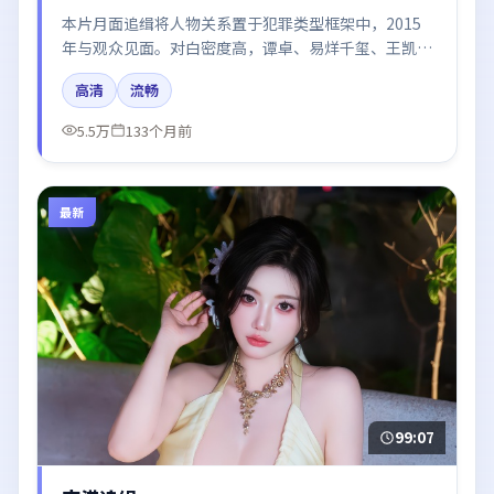
本片月面追缉将人物关系置于犯罪类型框架中，2015
年与观众见面。对白密度高，谭卓、易烊千玺、王凯的
台词节奏值得关注；整体气质偏法国都市与冷色调摄
高清
流畅
影。
5.5万
133个月前
最新
99:07