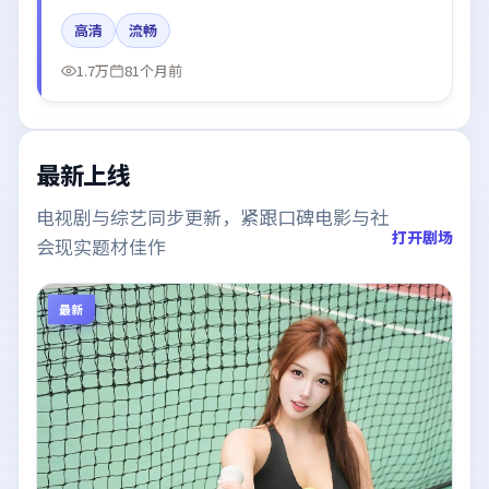
朝伟的台词节奏值得关注；整体气质偏韩国都市与冷色
高清
流畅
调摄影。
1.7万
81个月前
最新上线
电视剧与综艺同步更新，紧跟口碑电影与社
打开剧场
会现实题材佳作
最新