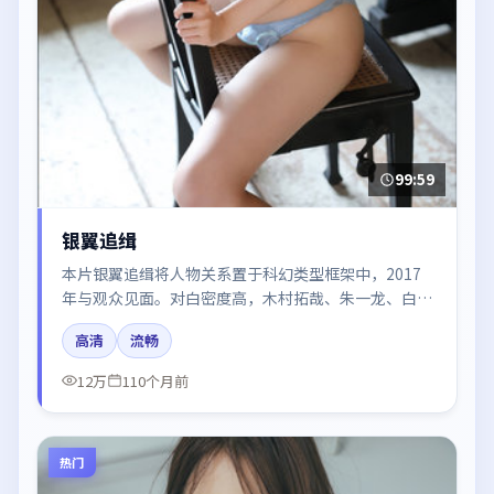
99:59
银翼追缉
本片银翼追缉将人物关系置于科幻类型框架中，2017
年与观众见面。对白密度高，木村拓哉、朱一龙、白
宇、赵丽颖的台词节奏值得关注；整体气质偏中国香港
高清
流畅
都市与冷色调摄影。
12万
110个月前
热门