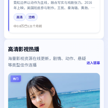
霓虹边界以动作为主线，融合写实与戏剧张力。2016
年上映，英国班底参与制作，王凯、秦海璐、黄渤、段
奕宏、木村拓哉在片中呈现细腻表演，影像风格统一，
高清
流畅
配乐与剪辑强化了情绪曲线。
3.8万
121个月前
高清影视热播
海量影视资源在线更新，剧情、动作、悬疑
进入银幕
等类型佳作连播
热门