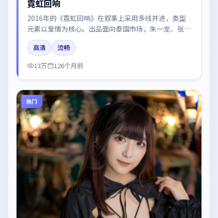
霓虹回响
2016年的《霓虹回响》在叙事上采用多线并进，类型
元素以爱情为核心。出品面向泰国市场，朱一龙、张子
枫、段奕宏、沈腾、廖凡所饰角色推动关键反转，结尾
高清
流畅
留白引发讨论。
13万
126个月前
热门