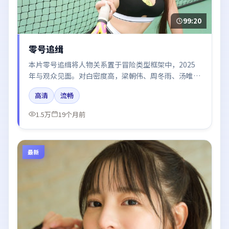
99:20
零号追缉
本片零号追缉将人物关系置于冒险类型框架中，2025
年与观众见面。对白密度高，梁朝伟、周冬雨、汤唯、
雷佳音、胡歌的台词节奏值得关注；整体气质偏法国都
高清
流畅
市与冷色调摄影。
1.5万
19个月前
最新