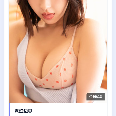
99:13
霓虹边界