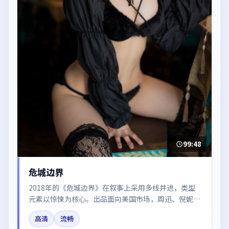
99:48
危城边界
2018年的《危城边界》在叙事上采用多线并进，类型
元素以惊悚为核心。出品面向美国市场，周迅、倪妮、
刘亦菲所饰角色推动关键反转，结尾留白引发讨论。
高清
流畅