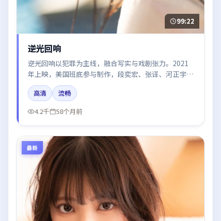
99:22
逆光回响
逆光回响以犯罪为主线，融合写实与戏剧张力。2021
年上映，美国班底参与制作，段奕宏、张译、河正宇在
片中呈现细腻表演，影像风格统一，配乐与剪辑强化了
高清
流畅
情绪曲线。
4.2千
58个月前
最新