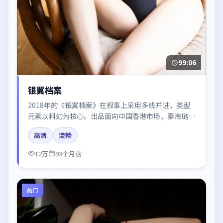
99:06
银翼档案
2018年的《银翼档案》在叙事上采用多线并进，类型
元素以科幻为核心。出品面向中国香港市场，秦海璐、
刘亦菲、周迅、张子枫、廖凡所饰角色推动关键反转，
高清
流畅
结尾留白引发讨论。
12万
93个月前
热门