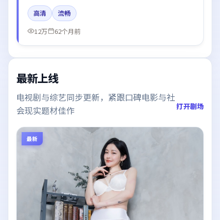
译、胡歌在片中呈现细腻表演，影像风格统一，配乐与
高清
流畅
剪辑强化了情绪曲线。
12万
62个月前
最新上线
电视剧与综艺同步更新，紧跟口碑电影与社
打开剧场
会现实题材佳作
最新