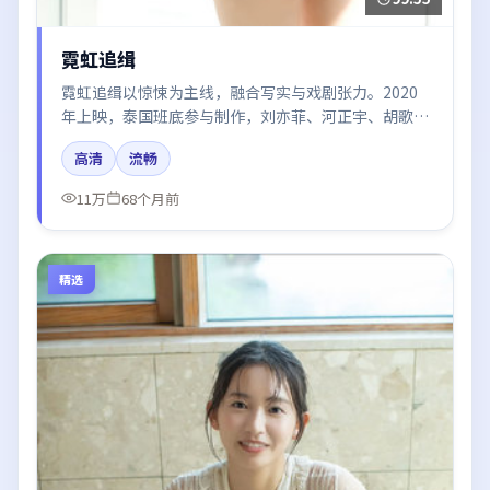
霓虹追缉
霓虹追缉以惊悚为主线，融合写实与戏剧张力。2020
年上映，泰国班底参与制作，刘亦菲、河正宇、胡歌、
章子怡在片中呈现细腻表演，影像风格统一，配乐与剪
高清
流畅
辑强化了情绪曲线。
11万
68个月前
精选