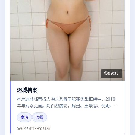
99:32
迷城档案
本片迷城档案将人物关系置于犯罪类型框架中，2018
年与观众见面。对白密度高，周迅、王景春、倪妮、秦
海璐的台词节奏值得关注；整体气质偏美国都市与冷色
高清
流畅
调摄影。
6.4万
99个月前