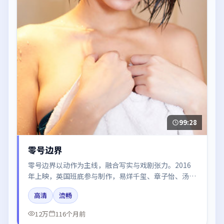
99:28
零号边界
零号边界以动作为主线，融合写实与戏剧张力。2016
年上映，英国班底参与制作，易烊千玺、章子怡、汤
唯、张译、周冬雨在片中呈现细腻表演，影像风格统
高清
流畅
一，配乐与剪辑强化了情绪曲线。
12万
116个月前