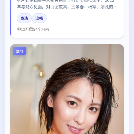
年与观众见面。对白密度高，王景春、杨幂、廖凡的台
词节奏值得关注；整体气质偏韩国都市与冷色调摄影。
高清
流畅
12万
54个月前
热门