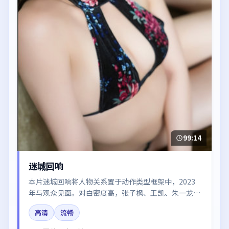
99:14
迷城回响
本片迷城回响将人物关系置于动作类型框架中，2023
年与观众见面。对白密度高，张子枫、王凯、朱一龙的
台词节奏值得关注；整体气质偏中国大陆都市与冷色调
高清
流畅
摄影。