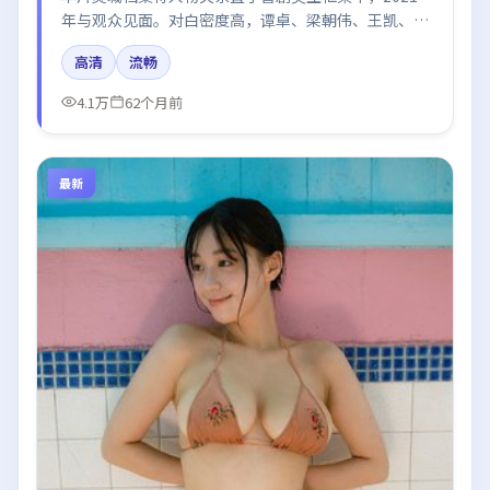
年与观众见面。对白密度高，谭卓、梁朝伟、王凯、周
冬雨的台词节奏值得关注；整体气质偏美国都市与冷色
高清
流畅
调摄影。
4.1万
62个月前
最新