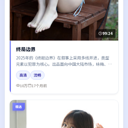
99:24
终局边界
2025年的《终局边界》在叙事上采用多线并进，类型
元素以犯罪为核心。出品面向中国大陆市场，咏梅、周
迅、章子怡所饰角色推动关键反转，结尾留白引发讨
高清
流畅
论。
10万
17个月前
精选