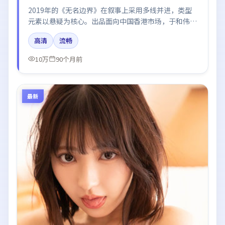
2019年的《无名边界》在叙事上采用多线并进，类型
元素以悬疑为核心。出品面向中国香港市场，于和伟、
河正宇、张子枫、黄渤、易烊千玺所饰角色推动关键反
高清
流畅
转，结尾留白引发讨论。
10万
90个月前
最新