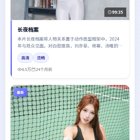
99:35
长夜档案
本片长夜档案将人物关系置于动作类型框架中，2024
年与观众见面。对白密度高，刘亦菲、杨幂、汤唯的台
词节奏值得关注；整体气质偏英国都市与冷色调摄影。
高清
流畅
6.5万
24个月前
最新