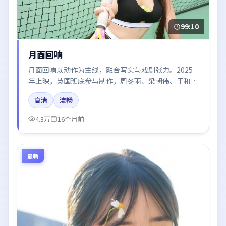
99:10
月面回响
月面回响以动作为主线，融合写实与戏剧张力。2025
年上映，英国班底参与制作，周冬雨、梁朝伟、于和
伟、黄渤、章子怡在片中呈现细腻表演，影像风格统
高清
流畅
一，配乐与剪辑强化了情绪曲线。
4.3万
16个月前
最新