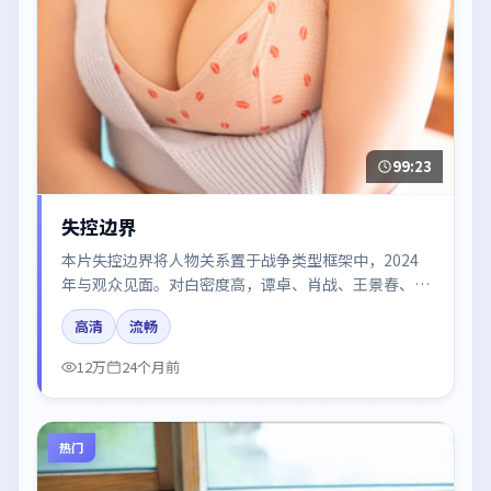
99:23
失控边界
本片失控边界将人物关系置于战争类型框架中，2024
年与观众见面。对白密度高，谭卓、肖战、王景春、雷
佳音的台词节奏值得关注；整体气质偏英国都市与冷色
高清
流畅
调摄影。
12万
24个月前
热门