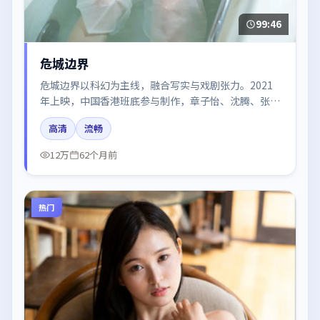
99:46
危城边界
危城边界以科幻为主线，融合写实与戏剧张力。2021
年上映，中国香港班底参与制作，章子怡、沈腾、张
译、胡歌在片中呈现细腻表演，影像风格统一，配乐与
高清
流畅
剪辑强化了情绪曲线。
12万
62个月前
热门