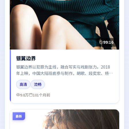
99:16
银翼边界
银翼边界以犯罪为主线，融合写实与戏剧张力。2018
年上映，中国大陆班底参与制作，胡歌、段奕宏、杨
幂、河正宇、肖战在片中呈现细腻表演，影像风格统
高清
流畅
一，配乐与剪辑强化了情绪曲线。
9.8万
101个月前
最新