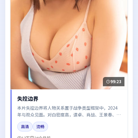
99:23
失控边界
本片失控边界将人物关系置于战争类型框架中，2024
年与观众见面。对白密度高，谭卓、肖战、王景春、雷
佳音的台词节奏值得关注；整体气质偏英国都市与冷色
高清
流畅
调摄影。
12万
24个月前